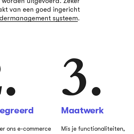
s worden uitgevoerd. Zeker
akt van een goed ingericht
rdermanagement systeem
.
.
3.
egreerd
Maatwerk
er ons e-commerce
Mis je functionaliteiten,