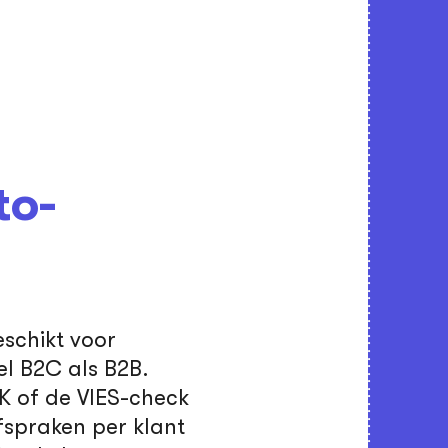
to-
schikt voor
el B2C als B2B.
K of de VIES-check
afspraken per klant