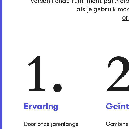
verschillende fulfillment partner
als je gebruik ma
o
1.
2
Ervaring
Geïnt
Door onze jarenlange
Combine