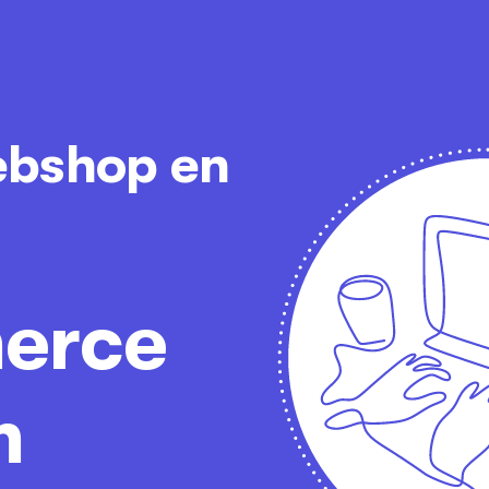
ebshop en
erce
m