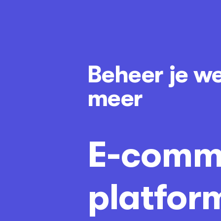
Beheer je w
meer
E-comm
platfor