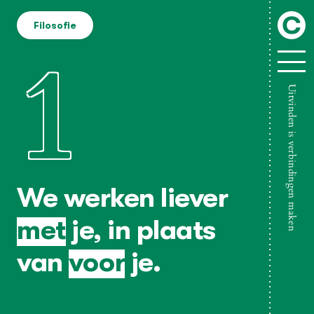
Filosofie
Clickhe
1
Uitvinden is verbindingen maken
We werken liever
met
je, in plaats
van
voor
je.